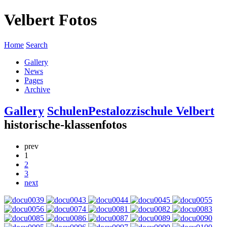
Velbert Fotos
Home
Search
Gallery
News
Pages
Archive
Gallery
Schulen
Pestalozzischule Velbert
historische-klassenfotos
prev
1
2
3
next