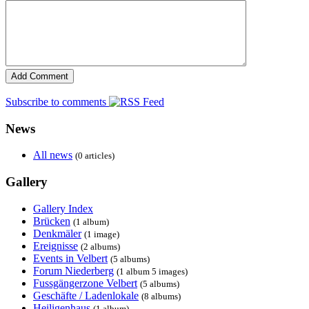
Subscribe to comments
News
All news
(0 articles)
Gallery
Gallery Index
Brücken
(1 album)
Denkmäler
(1 image)
Ereignisse
(2 albums)
Events in Velbert
(5 albums)
Forum Niederberg
(1 album 5 images)
Fussgängerzone Velbert
(5 albums)
Geschäfte / Ladenlokale
(8 albums)
Heiligenhaus
(1 album)