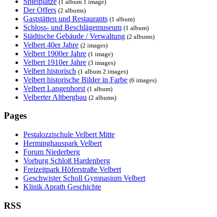
Spielplätze
(1 album 1 image)
Der Offers
(2 albums)
Gaststätten und Restaurants
(1 album)
Schloss- und Beschlägemuseum
(1 album)
Städtische Gebäude / Verwaltung
(2 albums)
Velbert 40er Jahre
(2 images)
Velbert 1900er Jahre
(1 image)
Velbert 1910er Jahre
(3 images)
Velbert historisch
(1 album 2 images)
Velbert historische Bilder in Farbe
(6 images)
Velbert Langenhorst
(1 album)
Velberter Altbergbau
(2 albums)
Pages
Pestalozzischule Velbert Mitte
Herminghauspark Velbert
Forum Niederberg
Vorburg Schloß Hardenberg
Freizeitpark Höferstraße Velbert
Geschwister Scholl Gymnasium Velbert
Klinik Aprath Geschichte
RSS