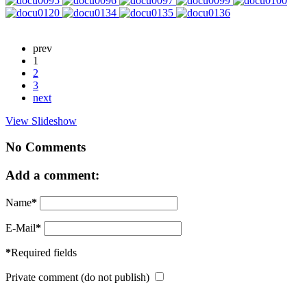
prev
1
2
3
next
View Slideshow
No Comments
Add a comment:
Name
*
E-Mail
*
*
Required fields
Private comment (do not publish)