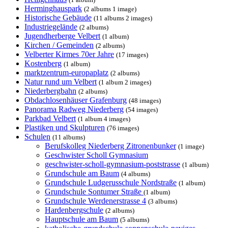
Herminghauspark
(2 albums 1 image)
Historische Gebäude
(11 albums 2 images)
Industriegelände
(2 albums)
Jugendherberge Velbert
(1 album)
Kirchen / Gemeinden
(2 albums)
Velberter Kirmes 70er Jahre
(17 images)
Kostenberg
(1 album)
marktzentrum-europaplatz
(2 albums)
Natur rund um Velbert
(1 album 2 images)
Niederbergbahn
(2 albums)
Obdachlosenhäuser Grafenburg
(48 images)
Panorama Radweg Niederberg
(54 images)
Parkbad Velbert
(1 album 4 images)
Plastiken und Skulpturen
(76 images)
Schulen
(11 albums)
Berufskolleg Niederberg Zitronenbunker
(1 image)
Geschwister Scholl Gymnasium
geschwister-scholl-gymnasium-poststrasse
(1 album)
Grundschule am Baum
(4 albums)
Grundschule Ludgerusschule Nordstraße
(1 album)
Grundschule Sontumer Straße
(1 album)
Grundschule Werdenerstrasse 4
(3 albums)
Hardenbergschule
(2 albums)
Hauptschule am Baum
(5 albums)