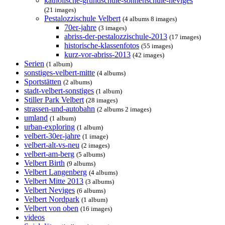
katholische-grundschule-sonnenschule-neviges
(21 images)
Pestalozzischule Velbert
(4 albums 8 images)
70er-jahre
(3 images)
abriss-der-pestalozzischule-2013
(17 images)
historische-klassenfotos
(55 images)
kurz-vor-abriss-2013
(42 images)
Serien
(1 album)
sonstiges-velbert-mitte
(4 albums)
Sportstätten
(2 albums)
stadt-velbert-sonstiges
(1 album)
Stiller Park Velbert
(28 images)
strassen-und-autobahn
(2 albums 2 images)
umland
(1 album)
urban-exploring
(1 album)
velbert-30er-jahre
(1 image)
velbert-alt-vs-neu
(2 images)
velbert-am-berg
(5 albums)
Velbert Birth
(9 albums)
Velbert Langenberg
(4 albums)
Velbert Mitte 2013
(3 albums)
Velbert Neviges
(6 albums)
Velbert Nordpark
(1 album)
Velbert von oben
(16 images)
videos