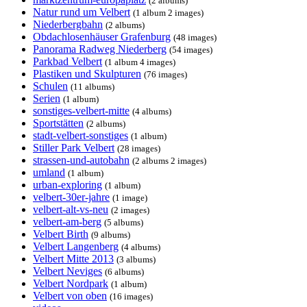
(2 albums)
Natur rund um Velbert
(1 album 2 images)
Niederbergbahn
(2 albums)
Obdachlosenhäuser Grafenburg
(48 images)
Panorama Radweg Niederberg
(54 images)
Parkbad Velbert
(1 album 4 images)
Plastiken und Skulpturen
(76 images)
Schulen
(11 albums)
Serien
(1 album)
sonstiges-velbert-mitte
(4 albums)
Sportstätten
(2 albums)
stadt-velbert-sonstiges
(1 album)
Stiller Park Velbert
(28 images)
strassen-und-autobahn
(2 albums 2 images)
umland
(1 album)
urban-exploring
(1 album)
velbert-30er-jahre
(1 image)
velbert-alt-vs-neu
(2 images)
velbert-am-berg
(5 albums)
Velbert Birth
(9 albums)
Velbert Langenberg
(4 albums)
Velbert Mitte 2013
(3 albums)
Velbert Neviges
(6 albums)
Velbert Nordpark
(1 album)
Velbert von oben
(16 images)