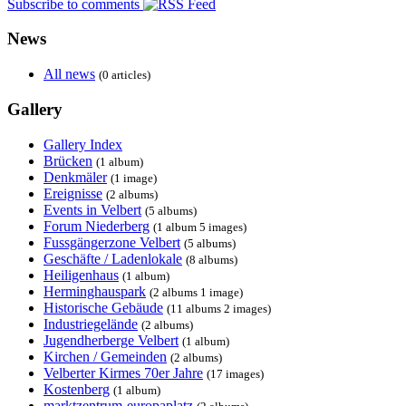
Subscribe to comments
News
All news
(0 articles)
Gallery
Gallery Index
Brücken
(1 album)
Denkmäler
(1 image)
Ereignisse
(2 albums)
Events in Velbert
(5 albums)
Forum Niederberg
(1 album 5 images)
Fussgängerzone Velbert
(5 albums)
Geschäfte / Ladenlokale
(8 albums)
Heiligenhaus
(1 album)
Herminghauspark
(2 albums 1 image)
Historische Gebäude
(11 albums 2 images)
Industriegelände
(2 albums)
Jugendherberge Velbert
(1 album)
Kirchen / Gemeinden
(2 albums)
Velberter Kirmes 70er Jahre
(17 images)
Kostenberg
(1 album)
marktzentrum-europaplatz