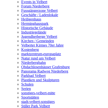
Events in Velbert
Forum Niederberg
Fussgängerzone Velbert
Geschäfte / Ladenlokale
Heiligenhaus
Herminghauspark
Historische Gebäude
Industriegelände
Jugendherberge Velbert
Kirchen / Gemeinden
Velberter Kirmes 70er Jahre
Kostenberg
marktzentrum-europaplatz
Natur rund um Velbert
Niederbergbahn
Obdachlosenhäuser Grafenburg
Panorama Radweg Niederberg
Parkbad Velbert
Plastiken und Skulpturen
Schulen
Serien
sonstiges-velbert-mitte
Sportstätten
stadt-velbert-sonstiges
Stiller Park Velbert