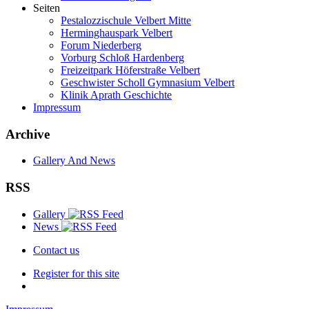
Seiten
Pestalozzischule Velbert Mitte
Herminghauspark Velbert
Forum Niederberg
Vorburg Schloß Hardenberg
Freizeitpark Höferstraße Velbert
Geschwister Scholl Gymnasium Velbert
Klinik Aprath Geschichte
Impressum
Archive
Gallery And News
RSS
Gallery
News
Contact us
Register for this site