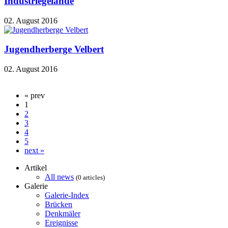
Industriegelände
02. August 2016
Jugendherberge Velbert
02. August 2016
« prev
1
2
3
4
5
next »
Artikel
All news
(0 articles)
Galerie
Galerie-Index
Brücken
Denkmäler
Ereignisse