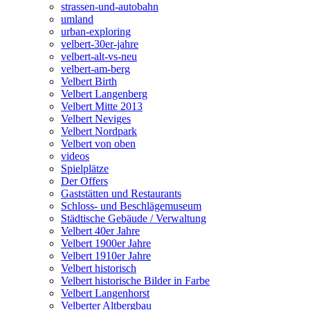
strassen-und-autobahn
umland
urban-exploring
velbert-30er-jahre
velbert-alt-vs-neu
velbert-am-berg
Velbert Birth
Velbert Langenberg
Velbert Mitte 2013
Velbert Neviges
Velbert Nordpark
Velbert von oben
videos
Spielplätze
Der Offers
Gaststätten und Restaurants
Schloss- und Beschlägemuseum
Städtische Gebäude / Verwaltung
Velbert 40er Jahre
Velbert 1900er Jahre
Velbert 1910er Jahre
Velbert historisch
Velbert historische Bilder in Farbe
Velbert Langenhorst
Velberter Altbergbau