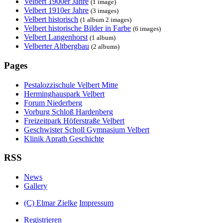
Velbert 1900er Jahre
(1 image)
Velbert 1910er Jahre
(3 images)
Velbert historisch
(1 album 2 images)
Velbert historische Bilder in Farbe
(6 images)
Velbert Langenhorst
(1 album)
Velberter Altbergbau
(2 albums)
Pages
Pestalozzischule Velbert Mitte
Herminghauspark Velbert
Forum Niederberg
Vorburg Schloß Hardenberg
Freizeitpark Höferstraße Velbert
Geschwister Scholl Gymnasium Velbert
Klinik Aprath Geschichte
RSS
News
Gallery
(C) Elmar Zielke
Impressum
Registrieren