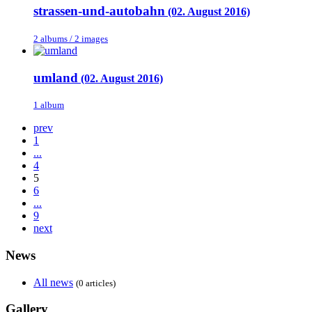
strassen-und-autobahn
(02. August 2016)
2 albums / 2 images
umland
(02. August 2016)
1 album
prev
1
...
4
5
6
...
9
next
News
All news
(0 articles)
Gallery