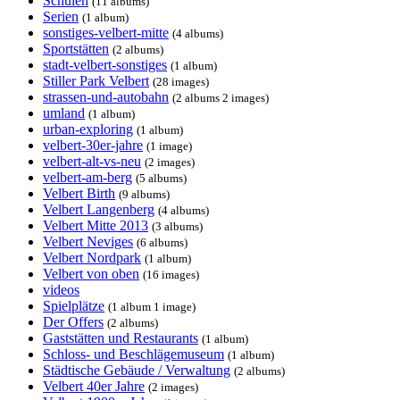
Schulen
(11 albums)
Serien
(1 album)
sonstiges-velbert-mitte
(4 albums)
Sportstätten
(2 albums)
stadt-velbert-sonstiges
(1 album)
Stiller Park Velbert
(28 images)
strassen-und-autobahn
(2 albums 2 images)
umland
(1 album)
urban-exploring
(1 album)
velbert-30er-jahre
(1 image)
velbert-alt-vs-neu
(2 images)
velbert-am-berg
(5 albums)
Velbert Birth
(9 albums)
Velbert Langenberg
(4 albums)
Velbert Mitte 2013
(3 albums)
Velbert Neviges
(6 albums)
Velbert Nordpark
(1 album)
Velbert von oben
(16 images)
videos
Spielplätze
(1 album 1 image)
Der Offers
(2 albums)
Gaststätten und Restaurants
(1 album)
Schloss- und Beschlägemuseum
(1 album)
Städtische Gebäude / Verwaltung
(2 albums)
Velbert 40er Jahre
(2 images)