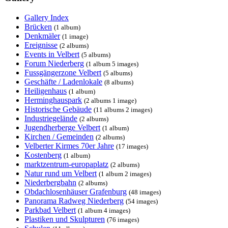
Gallery Index
Brücken
(1 album)
Denkmäler
(1 image)
Ereignisse
(2 albums)
Events in Velbert
(5 albums)
Forum Niederberg
(1 album 5 images)
Fussgängerzone Velbert
(5 albums)
Geschäfte / Ladenlokale
(8 albums)
Heiligenhaus
(1 album)
Herminghauspark
(2 albums 1 image)
Historische Gebäude
(11 albums 2 images)
Industriegelände
(2 albums)
Jugendherberge Velbert
(1 album)
Kirchen / Gemeinden
(2 albums)
Velberter Kirmes 70er Jahre
(17 images)
Kostenberg
(1 album)
marktzentrum-europaplatz
(2 albums)
Natur rund um Velbert
(1 album 2 images)
Niederbergbahn
(2 albums)
Obdachlosenhäuser Grafenburg
(48 images)
Panorama Radweg Niederberg
(54 images)
Parkbad Velbert
(1 album 4 images)
Plastiken und Skulpturen
(76 images)