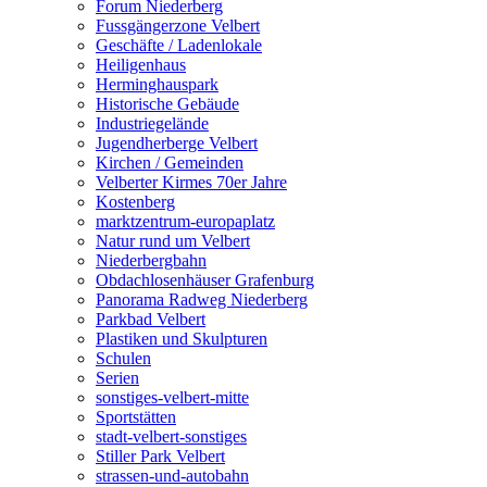
Forum Niederberg
Fussgängerzone Velbert
Geschäfte / Ladenlokale
Heiligenhaus
Herminghauspark
Historische Gebäude
Industriegelände
Jugendherberge Velbert
Kirchen / Gemeinden
Velberter Kirmes 70er Jahre
Kostenberg
marktzentrum-europaplatz
Natur rund um Velbert
Niederbergbahn
Obdachlosenhäuser Grafenburg
Panorama Radweg Niederberg
Parkbad Velbert
Plastiken und Skulpturen
Schulen
Serien
sonstiges-velbert-mitte
Sportstätten
stadt-velbert-sonstiges
Stiller Park Velbert
strassen-und-autobahn