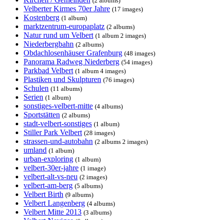
(2 albums)
Velberter Kirmes 70er Jahre
(17 images)
Kostenberg
(1 album)
marktzentrum-europaplatz
(2 albums)
Natur rund um Velbert
(1 album 2 images)
Niederbergbahn
(2 albums)
Obdachlosenhäuser Grafenburg
(48 images)
Panorama Radweg Niederberg
(54 images)
Parkbad Velbert
(1 album 4 images)
Plastiken und Skulpturen
(76 images)
Schulen
(11 albums)
Serien
(1 album)
sonstiges-velbert-mitte
(4 albums)
Sportstätten
(2 albums)
stadt-velbert-sonstiges
(1 album)
Stiller Park Velbert
(28 images)
strassen-und-autobahn
(2 albums 2 images)
umland
(1 album)
urban-exploring
(1 album)
velbert-30er-jahre
(1 image)
velbert-alt-vs-neu
(2 images)
velbert-am-berg
(5 albums)
Velbert Birth
(9 albums)
Velbert Langenberg
(4 albums)
Velbert Mitte 2013
(3 albums)