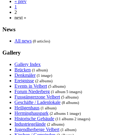
« prev
1
2
next »
News
All news
(0 articles)
Gallery
Gallery Index
Brücken
(1 album)
Denkmäler
(1 image)
Ereignisse
(2 albums)
Events in Velbert
(5 albums)
Forum Niederberg
(1 album 5 images)
Fussgängerzone Velbert
(5 albums)
Geschäfte / Ladenlokale
(8 albums)
Heiligenhaus
(1 album)
Herminghauspark
(2 albums 1 image)
Historische Gebäude
(11 albums 2 images)
Industriegelände
(2 albums)
Jugendherberge Velbert
(1 album)
Kirchen / Gemeinden