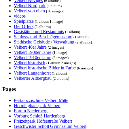
Velbert Neviges
(6 albums)
Velbert Nordpark
(1 album)
Velbert von oben
(16 images)
videos
Spielplätze
(1 album 1 image)
Der Offers
(2 albums)
Gaststätten und Restaurants
(1 album)
Schloss- und Beschlägemuseum
(1 album)
Städtische Gebäude / Verwaltung
(2 albums)
Velbert 40er Jahre
(2 images)
Velbert 1900er Jahre
(1 image)
Velbert 1910er Jahre
(3 images)
Velbert historisch
(1 album 2 images)
Velbert historische Bilder in Farbe
(6 images)
Velbert Langenhorst
(1 album)
Velberter Altbergbau
(2 albums)
Pages
Pestalozzischule Velbert Mitte
Herminghauspark Velbert
Forum Niederberg
Vorburg Schloß Hardenberg
Freizeitpark Höferstraße Velbert
Geschwister Scholl Gymnasium Velbert