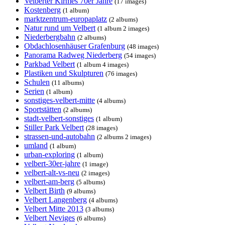
Velberter Kirmes 70er Jahre
(17 images)
Kostenberg
(1 album)
marktzentrum-europaplatz
(2 albums)
Natur rund um Velbert
(1 album 2 images)
Niederbergbahn
(2 albums)
Obdachlosenhäuser Grafenburg
(48 images)
Panorama Radweg Niederberg
(54 images)
Parkbad Velbert
(1 album 4 images)
Plastiken und Skulpturen
(76 images)
Schulen
(11 albums)
Serien
(1 album)
sonstiges-velbert-mitte
(4 albums)
Sportstätten
(2 albums)
stadt-velbert-sonstiges
(1 album)
Stiller Park Velbert
(28 images)
strassen-und-autobahn
(2 albums 2 images)
umland
(1 album)
urban-exploring
(1 album)
velbert-30er-jahre
(1 image)
velbert-alt-vs-neu
(2 images)
velbert-am-berg
(5 albums)
Velbert Birth
(9 albums)
Velbert Langenberg
(4 albums)
Velbert Mitte 2013
(3 albums)
Velbert Neviges
(6 albums)