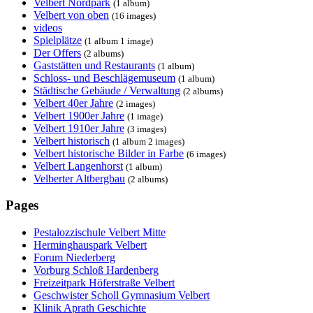
Velbert Nordpark
(1 album)
Velbert von oben
(16 images)
videos
Spielplätze
(1 album 1 image)
Der Offers
(2 albums)
Gaststätten und Restaurants
(1 album)
Schloss- und Beschlägemuseum
(1 album)
Städtische Gebäude / Verwaltung
(2 albums)
Velbert 40er Jahre
(2 images)
Velbert 1900er Jahre
(1 image)
Velbert 1910er Jahre
(3 images)
Velbert historisch
(1 album 2 images)
Velbert historische Bilder in Farbe
(6 images)
Velbert Langenhorst
(1 album)
Velberter Altbergbau
(2 albums)
Pages
Pestalozzischule Velbert Mitte
Herminghauspark Velbert
Forum Niederberg
Vorburg Schloß Hardenberg
Freizeitpark Höferstraße Velbert
Geschwister Scholl Gymnasium Velbert
Klinik Aprath Geschichte