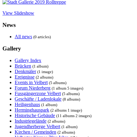
View Slideshow
News
All news
(0 articles)
Gallery
Gallery Index
Brücken
(1 album)
Denkmäler
(1 image)
Ereignisse
(2 albums)
Events in Velbert
(5 albums)
Forum Niederberg
(1 album 5 images)
Fussgängerzone Velbert
(5 albums)
Geschäfte / Ladenlokale
(8 albums)
Heiligenhaus
(1 album)
Herminghauspark
(2 albums 1 image)
Historische Gebäude
(11 albums 2 images)
Industriegelände
(2 albums)
Jugendherberge Velbert
(1 album)
Kirchen / Gemeinden
(2 albums)